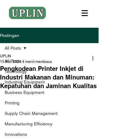
Postingan
All Posts
UPLIN
All Posts
15 Mar 2024
4 menit membaca
Pengkodean Printer Inkjet di
Technology
Industri Makanan dan Minuman:
Industrial Equipment
Kepatuhan dan Jaminan Kualitas
Business Equipment
Printing
Supply Chain Management
Manufacturing Efficiency
Innovations