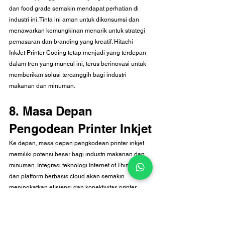
dan food grade semakin mendapat perhatian di 
industri ini. Tinta ini aman untuk dikonsumsi dan 
menawarkan kemungkinan menarik untuk strategi 
pemasaran dan branding yang kreatif. Hitachi 
InkJet Printer Coding tetap menjadi yang terdepan 
dalam tren yang muncul ini, terus berinovasi untuk 
memberikan solusi tercanggih bagi industri 
makanan dan minuman.
8. Masa Depan 
Pengodean Printer Inkjet
Ke depan, masa depan pengkodean printer inkjet 
memiliki potensi besar bagi industri makanan dan 
minuman. Integrasi teknologi Internet of Things (IoT) 
dan platform berbasis cloud akan semakin 
meningkatkan efisiensi dan konektivitas printer 
inkjet.
Analisis data waktu nyata, pemantauan jarak jauh, 