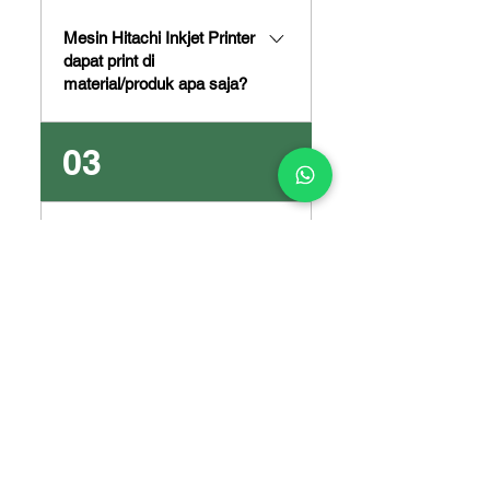
Mesin Hitachi Inkjet Printer
dapat print di
material/produk apa saja?
Hitachi Inkjet Printers dapat
03
print di berbagai material yang
solid seperti plastik (PET, PP,
PE, HDPE), gelas, kertas
Berapa jarak print head
(kardus/karton), duplex, pipa,
Hitachi Inkjet Printers ke
kabel, baja dan lainnya.
produk yang akan diprint?
Jaraknya 10-15 mm.
04
Berapa jumlah karakter
yang dapat dicetak dengan
by Hitachi Inkjet Printer?