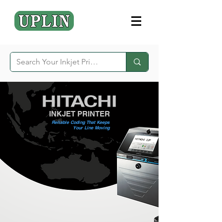
INKJET PRINTER
Reliable Coding That Keeps
Your Line Moving