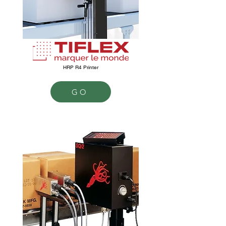
HRP R4 Printer
GO