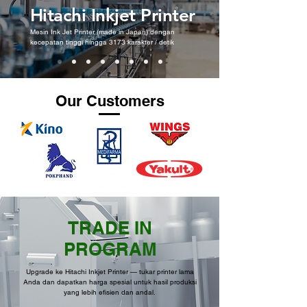
Hitachi Inkjet Printer
Mesin Ink Jet Printer (made in Japan) dengan
kecepatan tinggi hingga 3173 karakter / detik
Our Customers
TRADE IN
PROGRAM
Upgrade ke Hitachi Inkjet Printer — tukar printer lama
Anda dan dapatkan harga spesial untuk hasil produksi
yang lebih efisien dan andal.